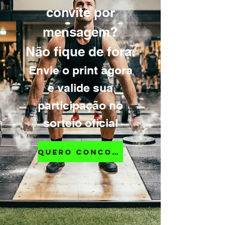
convite por
mensagem?
Não fique de fora.
Envie o print agora
e valide sua
participação no
sorteio oficial
Quero concorrer agora!