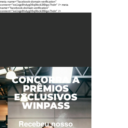
meta name="facebook-domain-verification"
content="ivs1sjp8hdyg06q9bck3l9igo7hdrr" /> meta
name="facebook-domain-verification"
content="ivs1sjp8hdyg06q9bck3l9igo7hdrr" />
CONCORRA A
PRÊMIOS
EXCLUSIVOS
WINPASS
Recebeu nosso