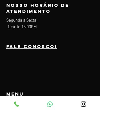
Nosso horário de
atendimento
Segunda a Sexta
10hr to 18:00PM
Fale conosco!
Menu
Sobre nós
Serviços
CRM para Whatsapp
Consultoria
Contact
Inicio