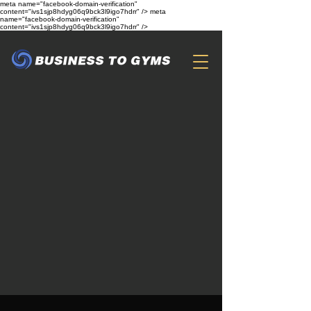
meta name="facebook-domain-verification"
content="ivs1sjp8hdyg06q9bck3l9igo7hdrr" /> meta
name="facebook-domain-verification"
content="ivs1sjp8hdyg06q9bck3l9igo7hdrr" />