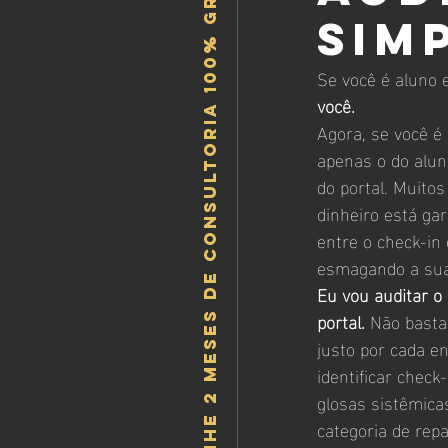
Ganhe 2 meses de consultoria 100% gratis!
sim
Se você é aluno 
você.
Agora, se você é 
apenas o do alun
do portal. Muitos
dinheiro está ga
entre o check-in 
esmagando a su
Eu vou auditar o
portal.
 Não basta
justo por cada e
identificar chec
glosas sistêmica
categoria de repa