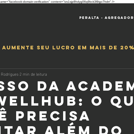
ame="facebook-domain-verification" content="ivs1sjp8hdyg06q9bck3l9igo7hdrr" />
Peralta - Agregado
e aumente seu lucro em mais de 20%
 Rodrigues
2 min de leitura
sso da Acade
Wellhub: O q
ê precisa
itar além do