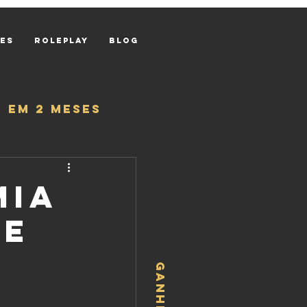
res
Roleplay
Blog
 em 2 meses
mia
ue