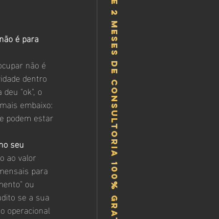
Ganhe 2 meses de consultoria 100% gratis!
.
 não é para 
eocupar não é 
idade dentro 
 deu "ok", o 
 mais embaixo: 
ue podem estar 
no seu 
o ao valor 
 mensais para 
mento" ou 
dito se a sua 
to operacional 