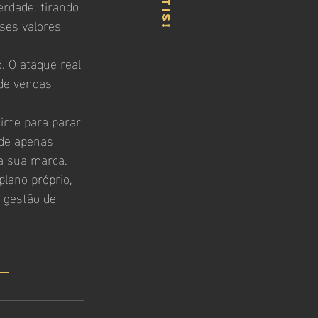
rdade, tirando 
ses valores 
. O ataque real 
de vendas 
time para parar 
de apenas 
a sua marca. 
lano próprio, 
 gestão de 
 