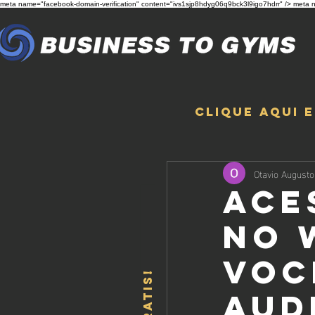
meta name="facebook-domain-verification" content="ivs1sjp8hdyg06q9bck3l9igo7hdrr" /> meta n
Clique aqui 
Otavio Augusto
Ace
no 
voc
aud