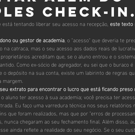
ples check-in
e está tentando liberar seu acesso na recepção, 
este texto
dono ou gestor de academia
, o "acesso" que deveria te pr
o na catraca, mas o seu acesso aos dados reais de lucrativ
 proprietários acreditam que, se o aluno entrou e o sistema
rantido. Como ex-sócio de agregador, eu sei que o buraco é
e o depósito na sua conta, existe um labirinto de regras q
a margem.
 seu extrato para encontrar o lucro que está ficando preso 
 o aluno ter acesso à sua academia; você precisa ter acess
ntrada. Eu faço uma varredura técnica nos seus relatórios
k-ins que foram realizados, mas que por "erros de processa
s, nunca chegaram ao seu fechamento final. Além disso, au
sse ainda reflete a realidade do seu negócio. Se o seu cus