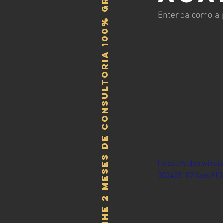
Ganhe 2 meses de consultoria 100% gratis!
Entenda como a p
https://video.wixs
303435187ffaec913