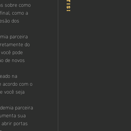
as sobre como 
inal, como a 
esão dos 
mia parceira 
iretamente do 
 você pode 
ão de novos 
eado na 
e acordo com o 
e você seja 
demia parceira 
aumenta sua 
abrir portas 
o.