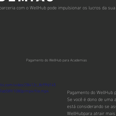
arceria com o WellHub pode impulsionar os lucros da su
Pagamento do WellHub para Academias
tatic.com/video/28412c_8cf9fd145
9ab589/1080p/mp4/file.mp4
Pagamento do WellHub 
Se você é dono de uma 
está considerando se as
WellHubpara atrair mais 