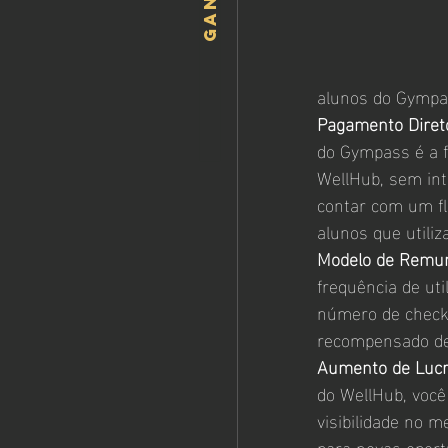
alunos do Gympa
Pagamento Diret
do Gympass é a f
WellHub, sem int
contar com um flu
alunos que utili
Modelo de Remun
frequência de ut
número de check-
recompensado de 
Aumento de Lucr
do WellHub, voc
visibilidade no 
para novas oport