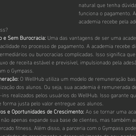
natural que tenha dúvid
funciona o pagamento. Af
academia recebe pela ad
ss?
o e Sem Burocracia:
 Uma das vantagens de ser uma acade
acilidade no processo de pagamento. A academia recebe d
ermediários ou burocracias complicadas. Isso significa que
xo de receita estável e previsível, impulsionado pela ades
zam o Gympass.
eração:
 O WellHub utiliza um modelo de remuneração bas
ilização dos alunos. Ou seja, sua academia é remunerada d
ins realizados pelos usuários do WellHub. Isso garante qu
forma justa pelo valor entregue aos alunos.
os e Oportunidades de Crescimento:
 Ao se tornar uma aca
ê não apenas expande sua base de clientes, mas também 
mercado fitness. Além disso, a parceria com o Gympass pode 
unidades de crescimento e desenvolvimento do seu negóci