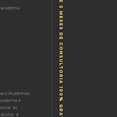
Ganhe 2 meses de consultoria 100% gratis!
a academia
para Academias
academia e 
sociar ao 
alunos, é 