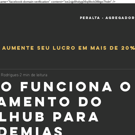
ame="facebook-domain-verification" content="ivs1sjp8hdyg06q9bck3l9igo7hdrr" />
Peralta - Agregado
e aumente seu lucro em mais de 20%
 Rodrigues
2 min de leitura
o Funciona o
amento do
lHub para
demias