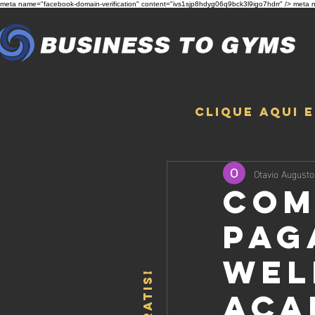
meta name="facebook-domain-verification" content="ivs1sjp8hdyg06q9bck3l9igo7hdrr" /> meta n
Clique aqui 
Otavio Augusto
Com
Pag
Wel
Aca