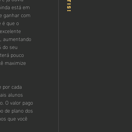
ainda está em 
de ganhar com 
 é que o 
excelente 
al, aumentando 
 do seu 
 terá pouco 
cê maximize 
 por cada 
ais alunos 
. O valor pago 
po de plano dos 
mos que você 