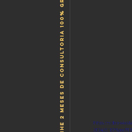
Ganhe 2 meses de consultoria 100% gratis!
https://video.wixs
303435187ffaec913