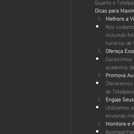
Quanto o Totalp
Dicas para Maxi
Melhore a Vi
Nós cuidamos
incluindo fo
horários de
Ofereça Exce
Garantimos 
academia, d
Promova Aul
Oferecemos s
do Totalpass
Engaje Seus
Utilizamos 
enviando me
Monitore e 
Acompanhamo