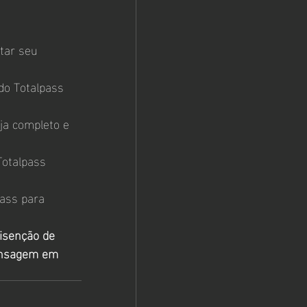
tar seu 
do Totalpass 
ja completo e 
otalpass 
ass para 
isenção de 
ensagem em 