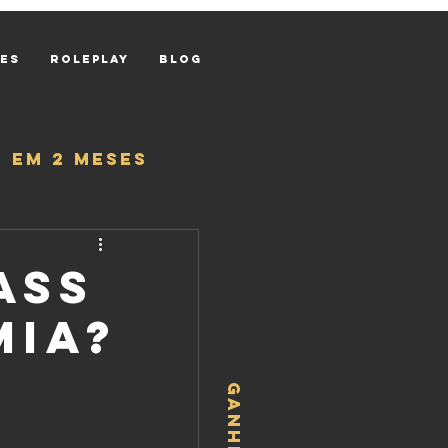
res
Roleplay
Blog
 em 2 meses
ass
mia?