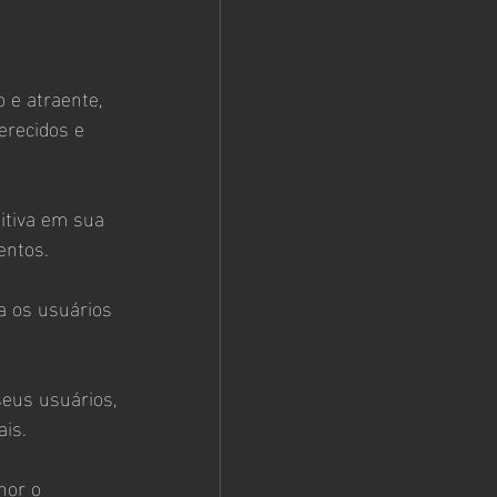
 e atraente, 
erecidos e 
itiva em sua 
entos.
a os usuários 
eus usuários, 
is.
hor o 