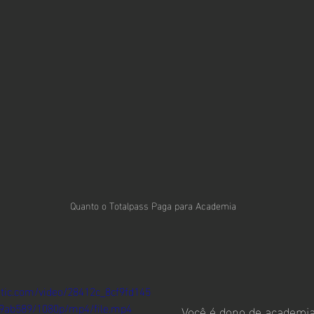
Quanto o Totalpass Paga para Academia
tatic.com/video/28412c_8cf9fd145
9ab589/1080p/mp4/file.mp4
Você é dono de academia 