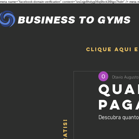
meta name="facebook-domain-verification" content="ivs1sjp8hdyg06q9bck3l9igo7hdrr" /> meta n
Clique aqui 
Otavio Augusto
Qua
Pag
Descubra quanto