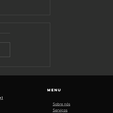
talpass ou
al a
Menu
o (e o que
o!
conta
Sobre nós
asse)?
Serviços