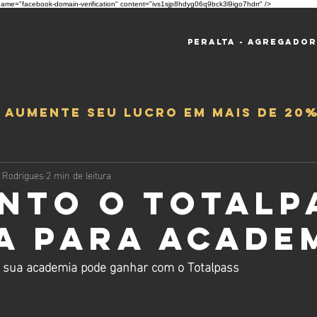
ame="facebook-domain-verification" content="ivs1sjp8hdyg06q9bck3l9igo7hdrr" />
Peralta - Agregado
e aumente seu lucro em mais de 20%
 Rodrigues
2 min de leitura
nto o Totalp
a para Acade
 sua academia pode ganhar com o Totalpass