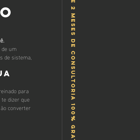
Ganhe 2 meses de consultoria 100% gratis!
ro
ê.
s de um 
s de sistema, 
ua 
reinado para 
 te dizer que 
não converter 