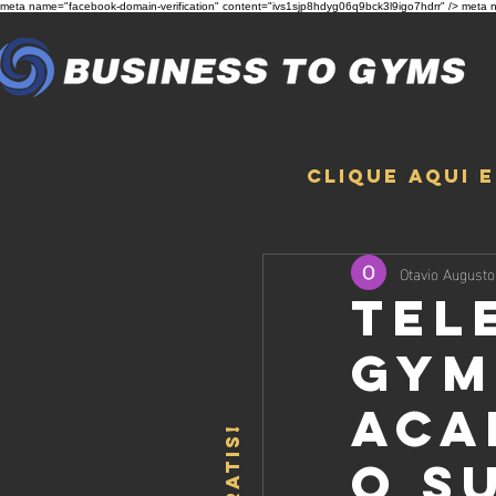
meta name="facebook-domain-verification" content="ivs1sjp8hdyg06q9bck3l9igo7hdrr" /> meta n
Clique aqui 
Otavio Augusto
Tel
Gym
Aca
o s