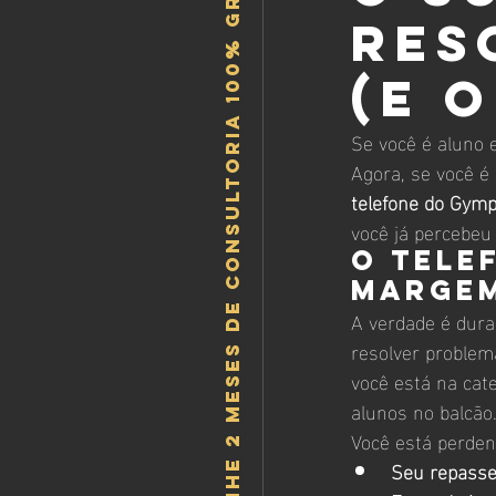
Ganhe 2 meses de consultoria 100% gratis!
res
(e 
Se você é aluno 
Agora, se você é 
telefone do Gym
você já percebeu
O tele
marge
A verdade é dura
resolver problem
você está na cat
alunos no balcão
Você está perde
Seu repasse