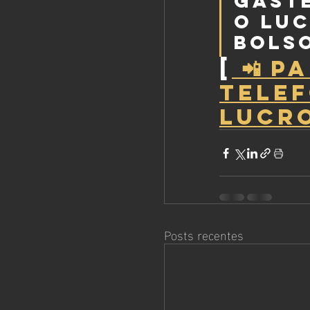
Gaste
o luc
bols
[
 📲 
TELEF
LUCRO
Posts recentes