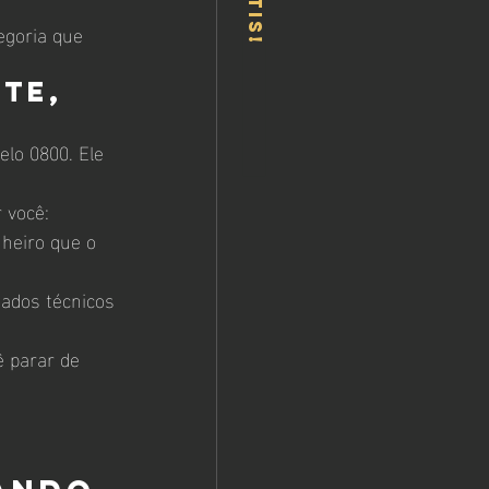
egoria que 
te, 
lo 0800. Ele 
 você:
heiro que o 
ados técnicos 
 parar de 