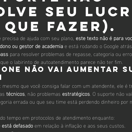
olve seu luc
o que fazer).
e precisa de ajuda com seu plano, 
este texto não é para voc
dono ou gestor de academia
 e está rodando o Google atrá
pass
 para resolver problemas de repasse, categoria ou erro
 que o labirinto de autoatendimento parece não ter fim.
fone não vai aumentar s
m
: mesmo que você consiga falar com um atendente, ele é t
as 
técnicos
, não problemas 
estratégicos
. O suporte não vai
egoria errada ou que seu time está perdendo dinheiro por 
.
ndo tempo em protocolos de atendimento enquanto:
 está defasado
 em relação à inflação e aos seus custos.