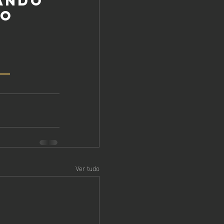
ando 
o 
 
Ver tudo