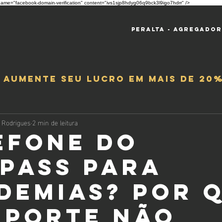
ame="facebook-domain-verification" content="ivs1sjp8hdyg06q9bck3l9igo7hdrr" />
Peralta - Agregado
e aumente seu lucro em mais de 20%
 Rodrigues
2 min de leitura
efone do
pass para
demias? Por 
uporte não