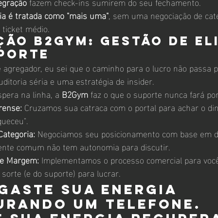
egração
 fazem check-ins sumirem do seu fechamento.
a é tratada como "mais uma"
, sem uma negociação de cat
 ticket médio.
ção B2Gym: Gestão de Eli
porte
 agregador, eu sei que o caminho para o lucro não passa pe
ditoria séria e uma estratégia de insider.
pera na linha, a 
B2Gym
 faz o que o suporte nunca fará por
rense:
 Cruzamos sua catraca com o portal para achar o din
queceu".
Categoria:
 Negociamos seu posicionamento com base em d
ente comum não tem autonomia para discutir.
de Margem:
 Implementamos o processo comercial para você
sorte (e do suporte) para lucrar.
gaste sua energia 
urando um telefone. 