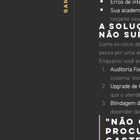
Erros de int
Sua academi
respeite seu
A Solu
não Su
Como ex-sócio de
passa por uma au
Enquanto você es
Auditoria Fo
sistema "es
Upgrade de 
que o atend
Blindagem 
depender da 
"Não 
proc