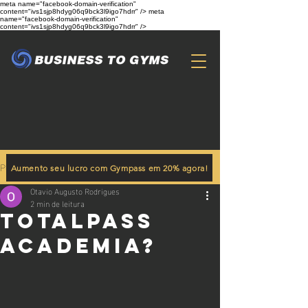
meta name="facebook-domain-verification"
content="ivs1sjp8hdyg06q9bck3l9igo7hdrr" /> meta
name="facebook-domain-verification"
content="ivs1sjp8hdyg06q9bck3l9igo7hdrr" />
Post
Aumento seu lucro com Gympass em 20% agora!
Otavio Augusto Rodrigues
2 min de leitura
TotalPass
Academia?