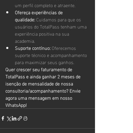
um perfil completo e atraente.
Ofereça experiências de 
qualidade:
 Cuidamos para que os 
usuários do TotalPass tenham uma 
experiência positiva na sua 
academia.
Suporte contínuo:
 Oferecemos 
suporte técnico e acompanhamento 
para maximizar seus ganhos.
Quer crescer seu faturamento de 
TotalPass e ainda ganhar 2 meses de 
isenção de mensalidade de nossa 
consultoria/acompanhamento? Envie 
agora uma mensagem em nosso 
WhatsApp!