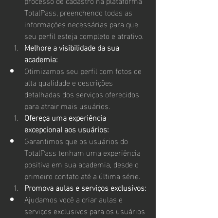
processo de cadastro na plataforma 
TotalPass, preenchendo todas as 
informações necessárias para que 
seu perfil esteja completo e atrativo.
Melhore a visibilidade da sua 
academia:
Otimizamos seu perfil com fotos de 
alta qualidade e descrições 
detalhadas dos serviços oferecidos 
para atrair mais usuários.
Ofereça uma experiência 
excepcional aos usuários:
Garantimos que os usuários do 
TotalPass tenham uma experiência 
positiva em sua academia, desde o 
primeiro contato até a última série.
Promova aulas e serviços exclusivos:
Ajudamos você a criar aulas e 
serviços exclusivos para os usuários 