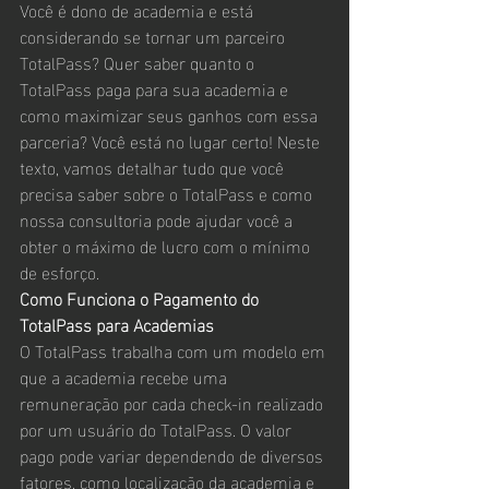
Você é dono de academia e está 
considerando se tornar um parceiro 
TotalPass? Quer saber quanto o 
TotalPass paga para sua academia e 
como maximizar seus ganhos com essa 
parceria? Você está no lugar certo! Neste 
texto, vamos detalhar tudo que você 
precisa saber sobre o TotalPass e como 
nossa consultoria pode ajudar você a 
obter o máximo de lucro com o mínimo 
de esforço.
Como Funciona o Pagamento do 
TotalPass para Academias
O TotalPass trabalha com um modelo em 
que a academia recebe uma 
remuneração por cada check-in realizado 
por um usuário do TotalPass. O valor 
pago pode variar dependendo de diversos 
fatores, como localização da academia e 