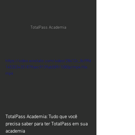
TotalPass Academia
https://video.wixstatic.com/video/28412c_8cf9fd
145303435187ffaec9139ab589/1080p/mp4/file.
mp4
TotalPass Academia: Tudo que você 
precisa saber para ter TotalPass em sua 
academia