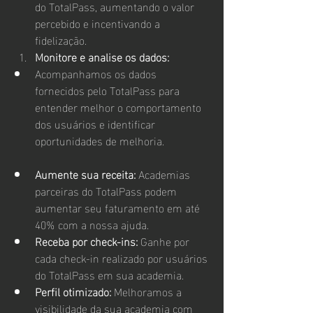
do TotalPass, aumentando o valor 
percebido e incentivando a 
fidelização.
Monitore e analise os dados:
Acompanhamos os dados 
fornecidos pelo TotalPass para 
entender melhor o comportamento 
dos usuários e identificar 
oportunidades de melhoria.
Aumente sua receita:
 Academias 
parceiras do TotalPass podem 
aumentar seu faturamento em até 
40% com a nossa ajuda.
Receba por check-ins:
 Ganhe por 
cada check-in realizado por usuários 
do TotalPass em sua academia.
Perfil otimizado:
 Melhoramos a 
visibilidade da sua academia com 