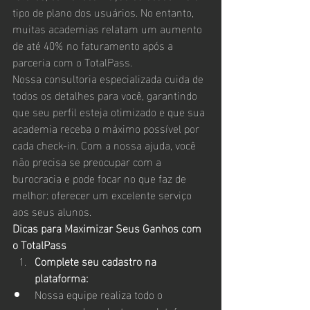
tipo de plano dos usuários. No entanto, 
muitas academias relatam um aumento 
de até 40% no faturamento após a 
parceria com o TotalPass.
Nossa consultoria especializada cuida de 
todos os detalhes para você, garantindo 
que seu perfil esteja otimizado e que sua 
academia receba o máximo possível por 
cada check-in. Com a nossa ajuda, você 
não precisa se preocupar com a 
burocracia e pode focar no que faz de 
melhor: oferecer um excelente serviço 
aos seus alunos.
Dicas para Maximizar Seus Ganhos com 
o TotalPass
Complete seu cadastro na 
plataforma:
Nossa equipe realiza todo o 